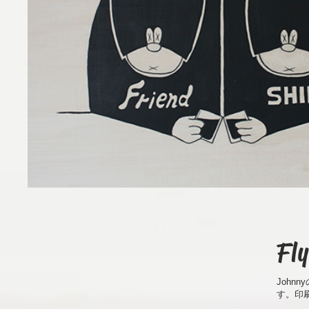
Fl
Johnn
す。印