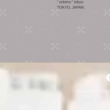
" eskimo " tokyo.
TOKYO, JAPAN.
Copyright© 2020 Johnny 