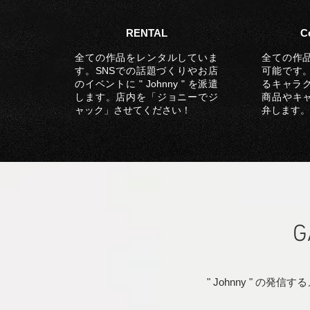
RENTAL
C
全ての作品をレンタルしていま
全ての作
す。SNSでの話題づくりやお店
可能です
のイベントに " Johnny " を派遣
るキャラクター
します。店内を「ジョニーでジ
商品やキ
ャック」させてください！
弁します。
G
" Johnny " の