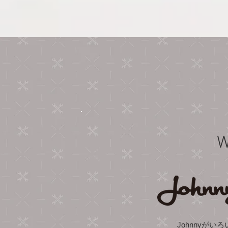
W
Johnnyがい